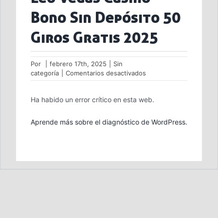
Bono Sin Depósito 50
Giros Gratis 2025
Por
|
febrero 17th, 2025
|
Sin
en
categoría
|
Comentarios desactivados
Leo
Vegas
Ha habido un error crítico en esta web.
Casino
Bono
Sin
Aprende más sobre el diagnóstico de WordPress.
Depósito
50
Giros
Gratis
2025