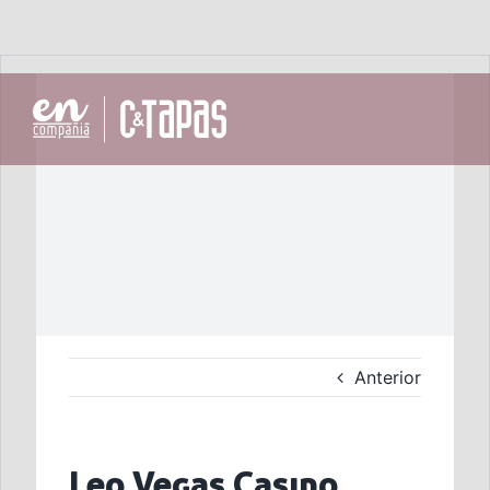
Saltar
al
contenido
Anterior
Leo Vegas Casino