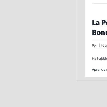
La P
Bon
Por
|
feb
Ha habido
Aprende m