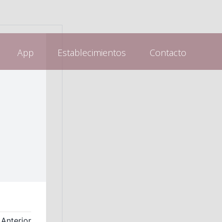
App
Establecimientos
Contacto
Anterior