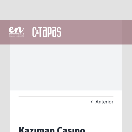
Saltar
al
contenido
Anterior
Kaziman Casino