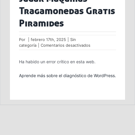
Tragamonedas Gratis
Piramides
Por
|
febrero 17th, 2025
|
Sin
en
categoría
|
Comentarios desactivados
Jugar
Maquinas
Ha habido un error crítico en esta web.
Tragamonedas
Gratis
Piramides
Aprende más sobre el diagnóstico de WordPress.