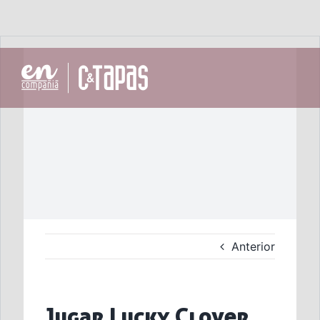
Saltar
al
contenido
Anterior
Jugar Lucky Clover