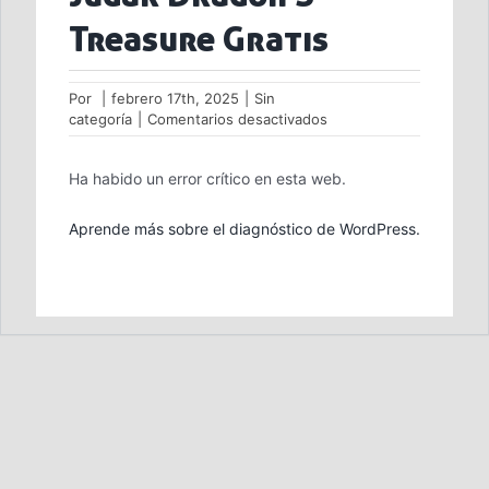
Treasure Gratis
Por
|
febrero 17th, 2025
|
Sin
en
categoría
|
Comentarios desactivados
Jugar
Dragon
Ha habido un error crítico en esta web.
S
Treasure
Gratis
Aprende más sobre el diagnóstico de WordPress.