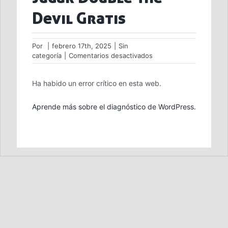
Devil Gratis
Por
|
febrero 17th, 2025
|
Sin
en
categoría
|
Comentarios desactivados
Jugar
Double
Ha habido un error crítico en esta web.
The
Devil
Gratis
Aprende más sobre el diagnóstico de WordPress.