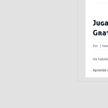
Jug
Gra
Por
|
feb
Ha habido
Aprende m