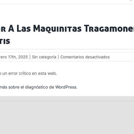
ar A Las Maquinitas Tragamone
tis
en
rero 17th, 2025
|
Sin categoría
|
Comentarios desactivados
Jugar
A
 un error crítico en esta web.
Las
Maquinitas
Tragamoned
ás sobre el diagnóstico de WordPress.
Gratis