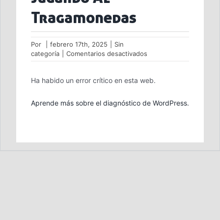
Tragamonedas
Por
|
febrero 17th, 2025
|
Sin
en
categoría
|
Comentarios desactivados
Jugando
Al
Ha habido un error crítico en esta web.
Tragamonedas
Aprende más sobre el diagnóstico de WordPress.