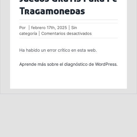
Tragamonedas
Por
|
febrero 17th, 2025
|
Sin
en
categoría
|
Comentarios desactivados
Juegos
Gratis
Ha habido un error crítico en esta web.
Para
Pc
Tragamonedas
Aprende más sobre el diagnóstico de WordPress.