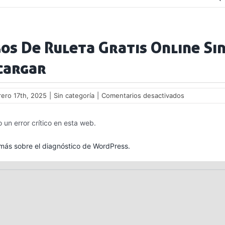
os De Ruleta Gratis Online Si
cargar
en
rero 17th, 2025
|
Sin categoría
|
Comentarios desactivados
Juegos
De
 un error crítico en esta web.
Ruleta
Gratis
Online
ás sobre el diagnóstico de WordPress.
Sin
Descargar