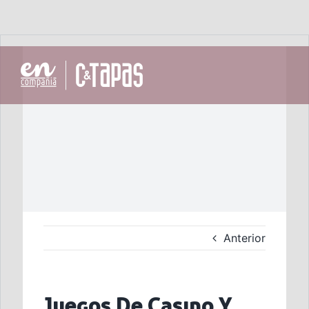
Saltar
al
contenido
Anterior
Juegos De Casino Y