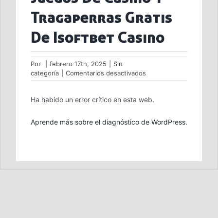
Tragaperras Gratis
De Isoftbet Casino
Por
|
febrero 17th, 2025
|
Sin
en
categoría
|
Comentarios desactivados
Juegos
De
Ha habido un error crítico en esta web.
Casino
Y
Tragaperras
Aprende más sobre el diagnóstico de WordPress.
Gratis
De
Isoftbet
Casino