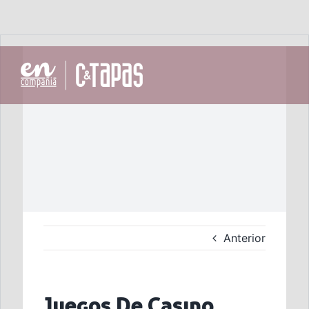
Saltar
al
contenido
Anterior
Juegos De Casino