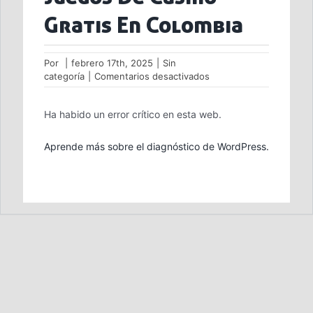
Gratis En Colombia
Por
|
febrero 17th, 2025
|
Sin
en
categoría
|
Comentarios desactivados
Juegos
De
Ha habido un error crítico en esta web.
Casino
Gratis
En
Aprende más sobre el diagnóstico de WordPress.
Colombia