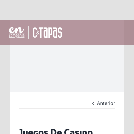
Saltar
al
contenido
Anterior
Juegos De Casino