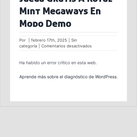
Mint Megaways En
Modo Demo
Por
|
febrero 17th, 2025
|
Sin
en
categoría
|
Comentarios desactivados
Juega
Gratis
Ha habido un error crítico en esta web.
A
Royal
Mint
Aprende más sobre el diagnóstico de WordPress.
Megaways
En
Modo
Demo