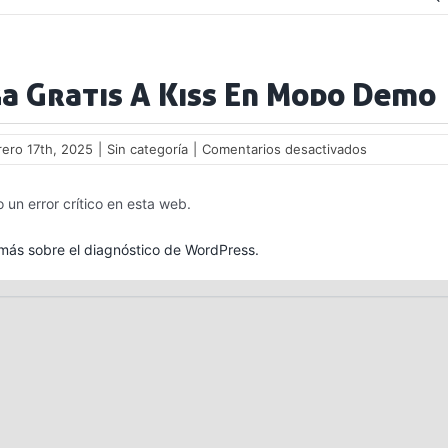
a Gratis A Kiss En Modo Demo
en
rero 17th, 2025
|
Sin categoría
|
Comentarios desactivados
Juega
Gratis
 un error crítico en esta web.
A
Kiss
En
ás sobre el diagnóstico de WordPress.
Modo
Demo