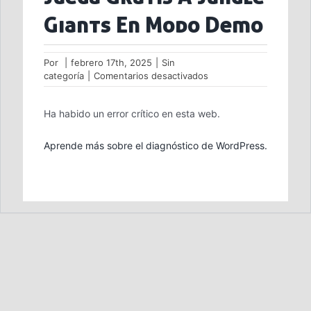
Giants En Modo Demo
Por
|
febrero 17th, 2025
|
Sin
en
categoría
|
Comentarios desactivados
Juega
Gratis
Ha habido un error crítico en esta web.
A
Jungle
Giants
Aprende más sobre el diagnóstico de WordPress.
En
Modo
Demo