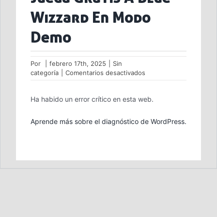
Wizzard En Modo
Demo
Por
|
febrero 17th, 2025
|
Sin
en
categoría
|
Comentarios desactivados
Juega
Gratis
Ha habido un error crítico en esta web.
A
Blue
Wizzard
Aprende más sobre el diagnóstico de WordPress.
En
Modo
Demo