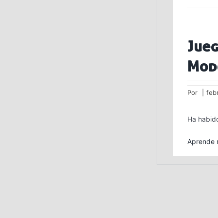
Jueg
Mod
Por
|
feb
Ha habido
Aprende m