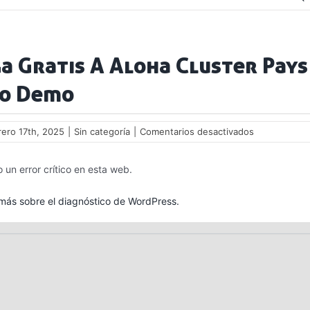
a Gratis A Aloha Cluster Pays
o Demo
en
rero 17th, 2025
|
Sin categoría
|
Comentarios desactivados
Juega
Gratis
 un error crítico en esta web.
A
Aloha
Cluster
ás sobre el diagnóstico de WordPress.
Pays
En
Modo
Demo