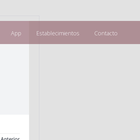
App
Establecimientos
Contacto
Anterior