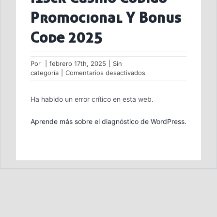
Promocional Y Bonus
Code 2025
Por
|
febrero 17th, 2025
|
Sin
en
categoría
|
Comentarios desactivados
I1scr
Casino
Ha habido un error crítico en esta web.
Codigo
Promocional
Y
Aprende más sobre el diagnóstico de WordPress.
Bonus
Code
2025