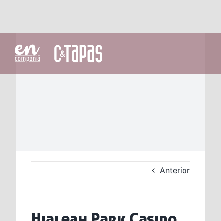
Saltar
al
contenido
Anterior
Hialeah Park Casino