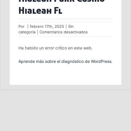
Hialeah Fl
Por
|
febrero 17th, 2025
|
Sin
en
categoría
|
Comentarios desactivados
Hialeah
Park
Ha habido un error crítico en esta web.
Casino
Hialeah
Fl
Aprende más sobre el diagnóstico de WordPress.