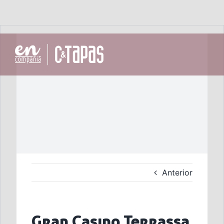
Saltar
al
contenido
Anterior
Gran Casino Terrassa