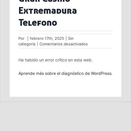
Extremadura
Telefono
Por
|
febrero 17th, 2025
|
Sin
en
categoría
|
Comentarios desactivados
Gran
Casino
Ha habido un error crítico en esta web.
Extremadura
Telefono
Aprende más sobre el diagnóstico de WordPress.