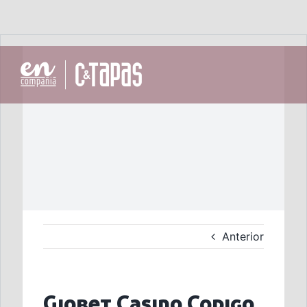
Saltar
al
contenido
Anterior
Giobet Casino Codigo