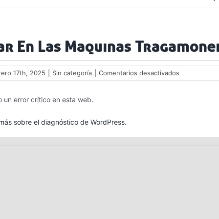
ar En Las Maquinas Tragamone
en
rero 17th, 2025
|
Sin categoría
|
Comentarios desactivados
Ganar
En
 un error crítico en esta web.
Las
Maquinas
Tragamoned
ás sobre el diagnóstico de WordPress.