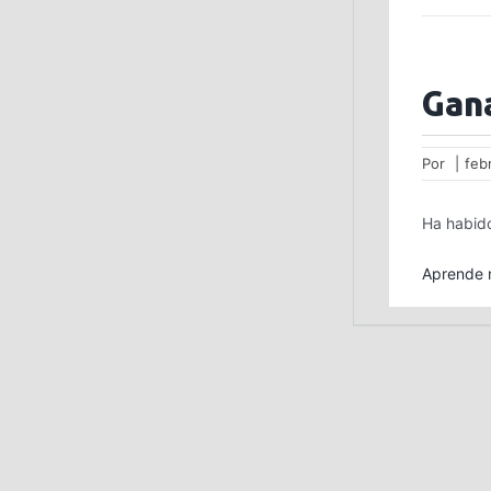
Gan
Por
|
feb
Ha habido
Aprende m