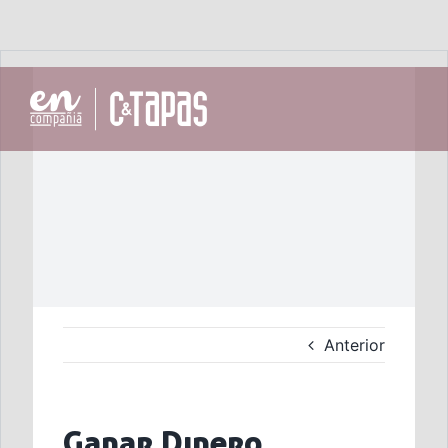
Saltar
al
contenido
Anterior
Ganar Dinero