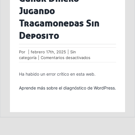
Jugando
Tragamonedas Sin
Deposito
Por
|
febrero 17th, 2025
|
Sin
en
categoría
|
Comentarios desactivados
Ganar
Dinero
Ha habido un error crítico en esta web.
Jugando
Tragamonedas
Sin
Aprende más sobre el diagnóstico de WordPress.
Deposito