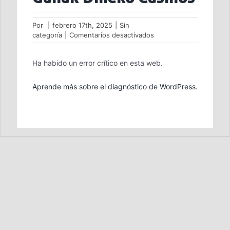
Por
|
febrero 17th, 2025
|
Sin
en
categoría
|
Comentarios desactivados
Ganar
Dinero
Ha habido un error crítico en esta web.
Casinos
Aprende más sobre el diagnóstico de WordPress.