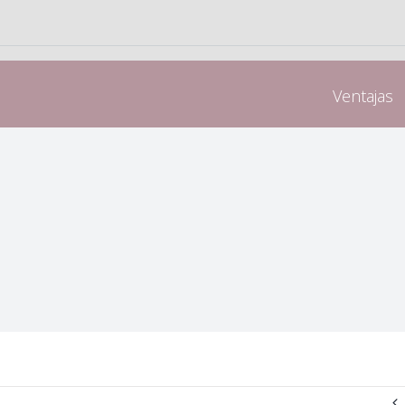
Buscar:
Ventajas