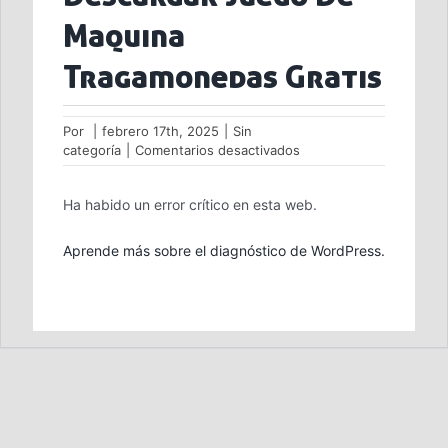
Maquina
Tragamonedas Gratis
Por
|
febrero 17th, 2025
|
Sin
en
categoría
|
Comentarios desactivados
Descargar
Juego
Ha habido un error crítico en esta web.
De
Maquina
Tragamonedas
Aprende más sobre el diagnóstico de WordPress.
Gratis