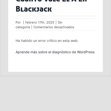
Blackjack
Por
|
febrero 17th, 2025
|
Sin
en
categoría
|
Comentarios desactivados
Cuanto
Vale
Ha habido un error crítico en esta web.
El
A
En
Aprende más sobre el diagnóstico de WordPress.
Blackjack