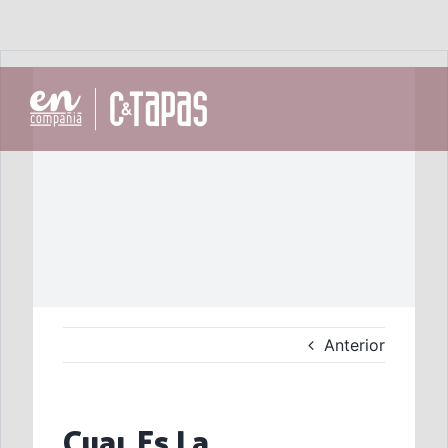
Saltar
al
contenido
Anterior
Cual Es La