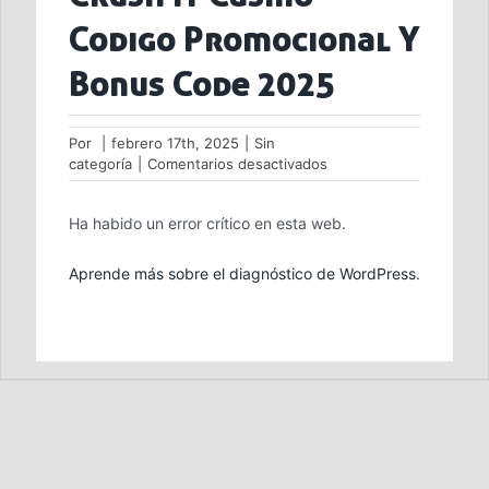
Codigo Promocional Y
Bonus Code 2025
Por
|
febrero 17th, 2025
|
Sin
en
categoría
|
Comentarios desactivados
Crush
It
Ha habido un error crítico en esta web.
Casino
Codigo
Promocional
Aprende más sobre el diagnóstico de WordPress.
Y
Bonus
Code
2025