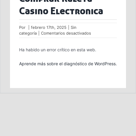
Casino Electronica
Por
|
febrero 17th, 2025
|
Sin
en
categoría
|
Comentarios desactivados
Comprar
Ruleta
Ha habido un error crítico en esta web.
Casino
Electronica
Aprende más sobre el diagnóstico de WordPress.