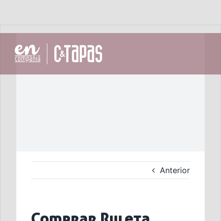
Saltar
al
contenido
Anterior
Comprar Ruleta