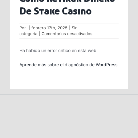
De Stake Casino
Por
|
febrero 17th, 2025
|
Sin
en
categoría
|
Comentarios desactivados
Como
Retirar
Ha habido un error crítico en esta web.
Dinero
De
Stake
Aprende más sobre el diagnóstico de WordPress.
Casino