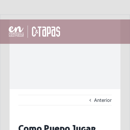
Saltar
al
contenido
Anterior
Como Puedo Jugar