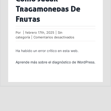
Tragamonedas De
Frutas
Por
|
febrero 17th, 2025
|
Sin
en
categoría
|
Comentarios desactivados
Como
Jugar
Ha habido un error crítico en esta web.
Tragamonedas
De
Frutas
Aprende más sobre el diagnóstico de WordPress.