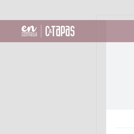
Saltar
al
contenido