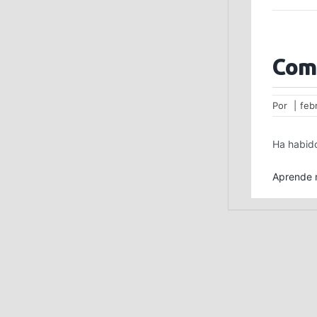
Com
Por
|
feb
Ha habido
Aprende m