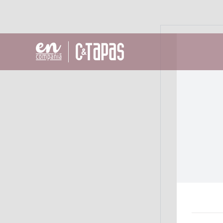
Saltar
al
contenido