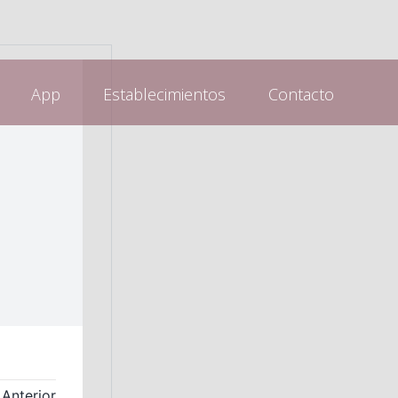
App
Establecimientos
Contacto
Anterior