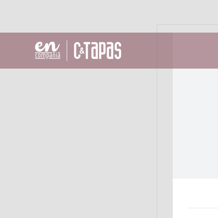
Saltar
al
contenido