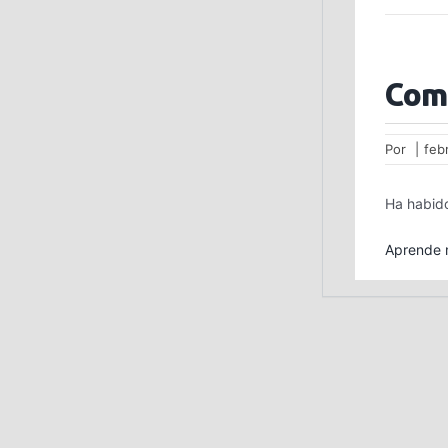
Como
Por
|
feb
Ha habido
Aprende m