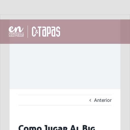
Saltar
al
contenido
Anterior
Como Jugar Al Big