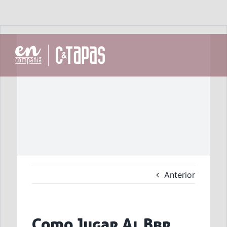
Saltar
al
contenido
Anterior
Como Jugar Al Bbr