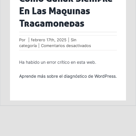
En Las Maquinas
Tragamonedas
Por
|
febrero 17th, 2025
|
Sin
en
categoría
|
Comentarios desactivados
Como
Ganar
Ha habido un error crítico en esta web.
Siempre
En
Las
Aprende más sobre el diagnóstico de WordPress.
Maquinas
Tragamonedas