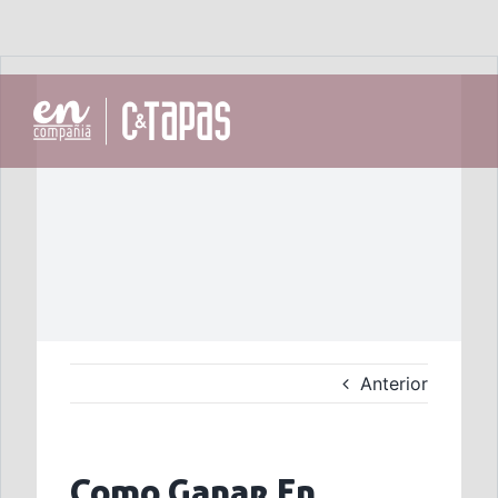
Saltar
al
contenido
Anterior
Como Ganar En