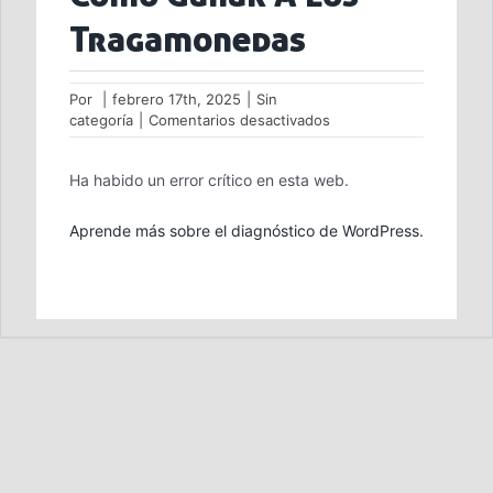
Tragamonedas
Por
|
febrero 17th, 2025
|
Sin
en
categoría
|
Comentarios desactivados
Como
Ganar
Ha habido un error crítico en esta web.
A
Los
Tragamonedas
Aprende más sobre el diagnóstico de WordPress.