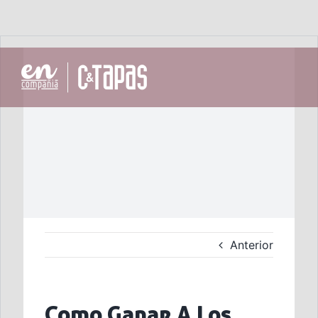
Saltar
al
contenido
Anterior
Como Ganar A Los