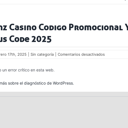
nz Casino Codigo Promocional 
us Code 2025
en
rero 17th, 2025
|
Sin categoría
|
Comentarios desactivados
Chanz
Casino
 un error crítico en esta web.
Codigo
Promocional
Y
ás sobre el diagnóstico de WordPress.
Bonus
Code
2025