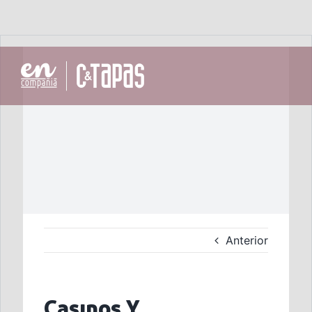
Saltar
al
contenido
Anterior
Casinos Y