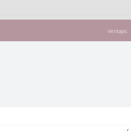
Buscar:
Ventajas