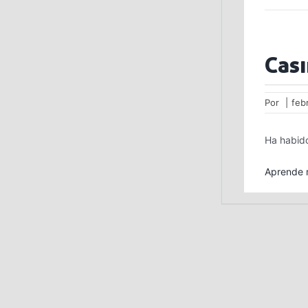
Casi
Por
|
feb
Ha habido
Aprende m