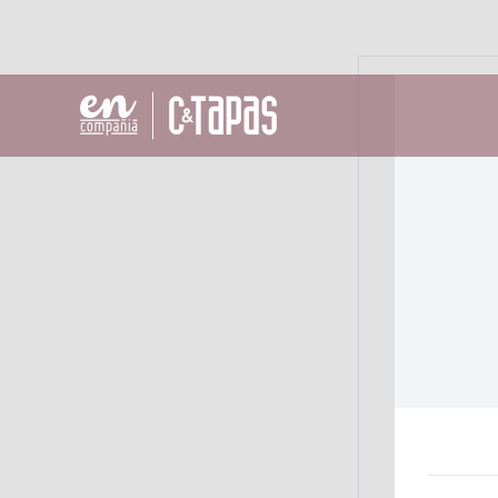
Saltar
al
contenido