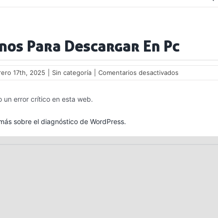
nos Para Descargar En Pc
en
rero 17th, 2025
|
Sin categoría
|
Comentarios desactivados
Casinos
Para
 un error crítico en esta web.
Descargar
En
Pc
ás sobre el diagnóstico de WordPress.